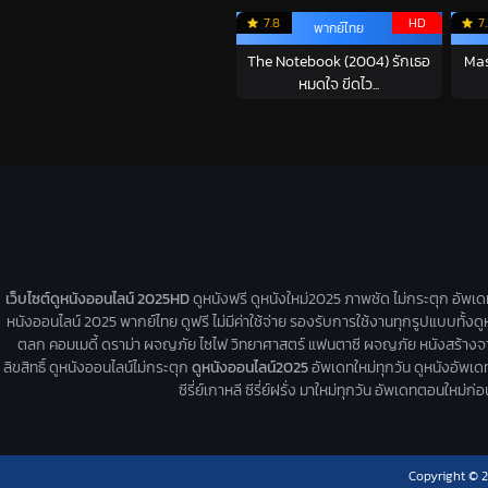
7.8
HD
7
พากย์ไทย
The Notebook (2004) รักเธอ
Mas
หมดใจ ขีดไว...
เว็บไซต์ดูหนังออนไลน์ 2025HD
ดูหนังฟรี ดูหนังใหม่2025 ภาพชัด ไม่กระตุก อัพเ
หนังออนไลน์ 2025 พากย์ไทย ดูฟรี ไม่มีค่าใช้จ่าย รองรับการใช้งานทุกรูปแบบทั้งดู
ตลก คอมเมดี้ ดราม่า ผจญภัย ไซไฟ วิทยาศาสตร์ แฟนตาซี ผจญภัย หนังสร้างจากเรื่
ลิขสิทธิ์ ดูหนังออนไลน์ไม่กระตุก
ดูหนังออนไลน์2025
อัพเดทใหม่ทุกวัน ดูหนังอัพเดทให
ซีรี่ย์เกาหลี ซีรี่ย์ฝรั่ง มาใหม่ทุกวัน อัพเดทตอนใหม
Copyright © 