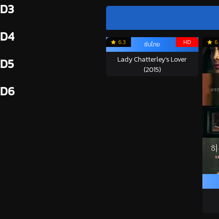
D3
D4
6.3
HD
6
ซับไทย
Lady Chatterley’s Lover
D5
(2015)
D6