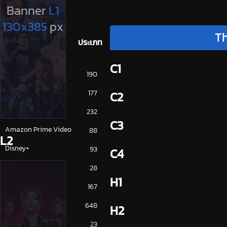
Th
ประเภท
C1
การ์ตูน
190
ดูซีรี่ย์ 2025
177
C2
ดูหนัง 2025
232
C3
Amazon Prime Video
88
L2
Disney+
93
C4
HBO
28
H1
iQiYi
167
NETFLIX
648
H2
ซีรีย์จีน
23