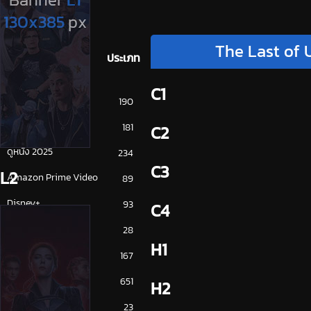
The Last of U
ประเภท
C1
การ์ตูน
190
ดูซีรี่ย์ 2025
181
C2
ดูหนัง 2025
234
C3
L2
Amazon Prime Video
89
Disney+
93
C4
HBO
28
H1
iQiYi
167
NETFLIX
651
H2
ซีรีย์จีน
23