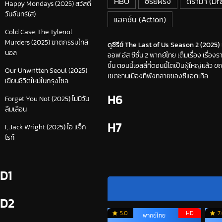
HBO
ซีรีย์ฝรั่ง
ดราม่า (D
Happy Mondays (2025) สวัสดี
วันจันทร์(ส)
แอคชั่น (Action)
Cold Case: The Tylenol
Murders (2025) ฆาตกรรมไทลิ
ดูซีรีย์ The Last of Us Season 2 (2025) เด
นอล
ออฟ อัส ซีซั่น 2 พากย์ไทย เต็มเรื่อง เรื่องร
ขึ้น ตอนนี้เอลลี่ที่ตอนนี้โตเป็นผู้ใหญ่แ
Our Unwritten Seoul (2025)
เขตชานเมืองที่พังทลายของซีแอตเทิล
เขียนชีวิตใหม่ในกรุงโซล
H6
Forget You Not (2025) ไม่มีวัน
ลืมเลือน
H7
I, Jack Wright (2025) ไอ แจ็ก
ไรท์
D1
D2
5.0
HD
7
พากย์ไทย