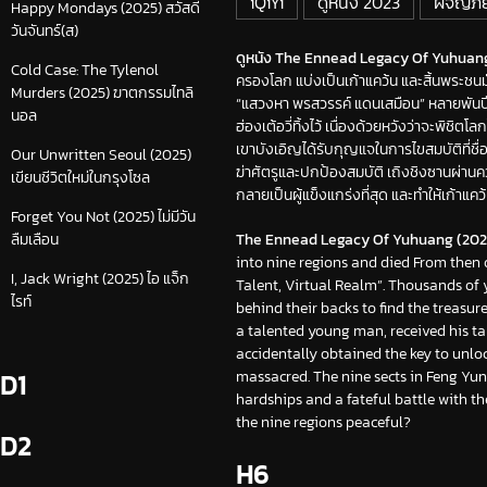
iQiYi
ดูหนัง 2023
ผจญภัย
Happy Mondays (2025) สวัสดี
วันจันทร์(ส)
ดูหนัง The Ennead Legacy Of Yuhuang (
Cold Case: The Tylenol
ครองโลก แบ่งเป็นเก้าแคว้น และสิ้นพระชนม
Murders (2025) ฆาตกรรมไทลิ
“แสวงหา พรสวรรค์ แดนเสมือน” หลายพันปีต่อม
นอล
ฮ่องเต้อวี่ทิ้งไว้ เนื่องด้วยหวังว่าจะพิชิต
เขาบังเอิญได้รับกุญแจในการไขสมบัติที่ชื่อว
Our Unwritten Seoul (2025)
ฆ่าศัตรูและปกป้องสมบัติ เถิงชิงซานผ่านค
เขียนชีวิตใหม่ในกรุงโซล
กลายเป็นผู้แข็งแกร่งที่สุด และทำให้เก้าแคว
Forget You Not (2025) ไม่มีวัน
The Ennead Legacy Of Yuhuang (202
ลืมเลือน
into nine regions and died From then o
I, Jack Wright (2025) ไอ แจ็ก
Talent, Virtual Realm”. Thousands of y
ไรท์
behind their backs to find the treasu
a talented young man, received his t
accidentally obtained the key to unloc
massacred. The nine sects in Feng Yun
D1
hardships and a fateful battle with t
the nine regions peaceful?
D2
H6