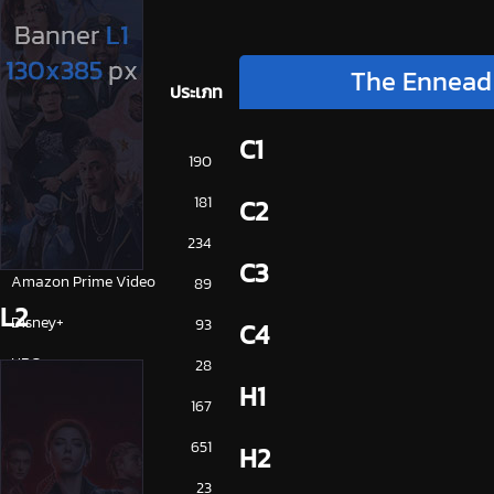
The Ennead 
ประเภท
C1
การ์ตูน
190
ดูซีรี่ย์ 2025
181
C2
ดูหนัง 2025
234
C3
Amazon Prime Video
89
L2
Disney+
93
C4
HBO
28
H1
iQiYi
167
NETFLIX
651
H2
ซีรีย์จีน
23