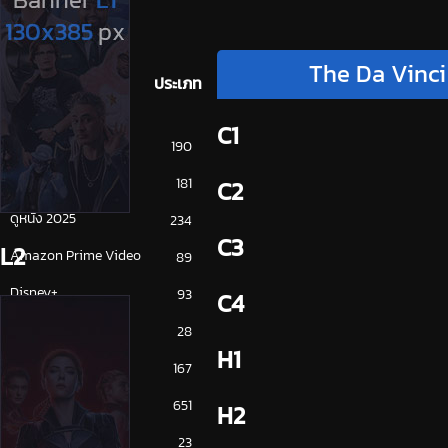
The Da Vinci 
ประเภท
C1
การ์ตูน
190
ดูซีรี่ย์ 2025
181
C2
ดูหนัง 2025
234
C3
L2
Amazon Prime Video
89
Disney+
93
C4
HBO
28
H1
iQiYi
167
NETFLIX
651
H2
ซีรีย์จีน
23