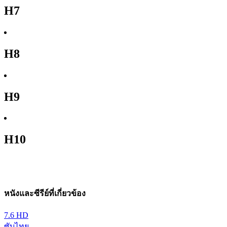
H7
H8
H9
H10
หนังและซีรีย์ที่เกี่ยวข้อง
7.6
HD
ซับไทย