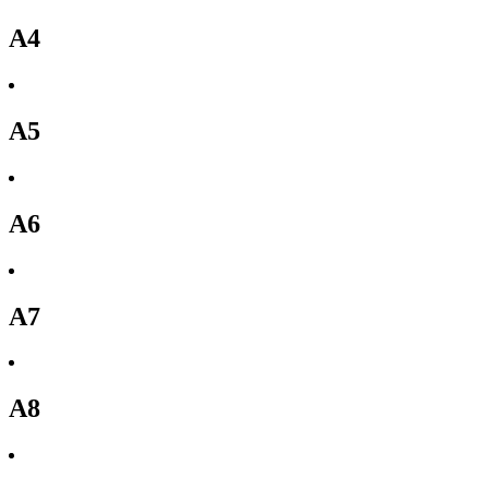
A4
A5
A6
A7
A8