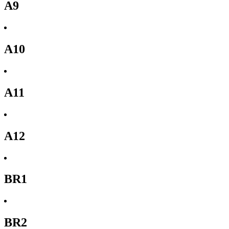
A9
A10
A11
A12
BR1
BR2