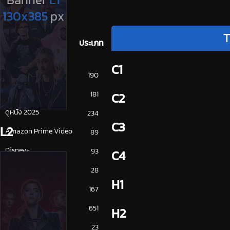
T
ประเภท
C1
การ์ตูน
190
ดูซีรี่ย์ 2025
181
C2
ดูหนัง 2025
234
C3
L2
Amazon Prime Video
89
Disney+
93
C4
HBO
28
H1
iQiYi
167
NETFLIX
651
H2
ซีรีย์จีน
23