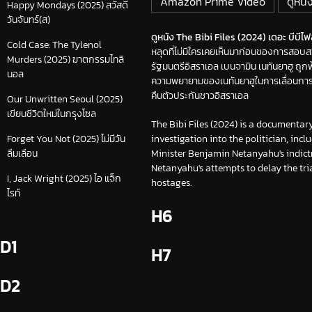
Amazon Prime Video
ดูหนั
Happy Mondays (2025) สวัสดี
วันจันทร์(ส)
ดูหนัง The Bibi Files (2024) เดอะ บีบีไฟล์
Cold Case: The Tylenol
หลุดที่ไม่มีใครเคยเห็นมาก่อนของการสอบส
Murders (2025) ฆาตกรรมไทลิ
รัฐมนตรีอิสราเอล เบนจามิน เนทันยาฮู ถูก
นอล
ความพยายามของเนทันยาฮูในการเลื่อนกา
คืนตัวประกันชาวอิสราเอล
Our Unwritten Seoul (2025)
เขียนชีวิตใหม่ในกรุงโซล
The Bibi Files (2024) is a documentar
investigation into the politician, incl
Forget You Not (2025) ไม่มีวัน
Minister Benjamin Netanyahu's indictm
ลืมเลือน
Netanyahu's attempts to delay the tria
I, Jack Wright (2025) ไอ แจ็ก
hostages.
ไรท์
H6
D1
H7
D2