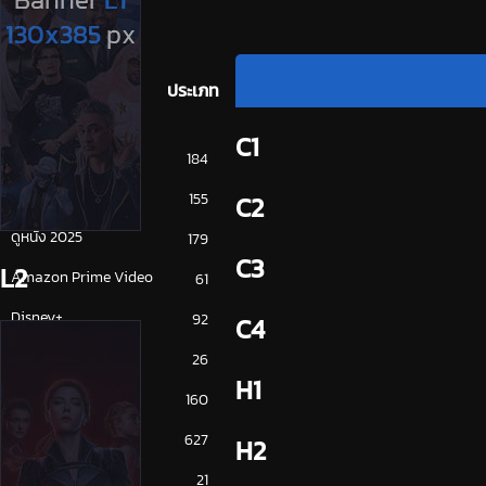
ประเภท
C1
การ์ตูน
184
ดูซีรี่ย์ 2025
155
C2
ดูหนัง 2025
179
C3
L2
Amazon Prime Video
61
Disney+
92
C4
HBO
26
H1
iQiYi
160
NETFLIX
627
H2
ซีรีย์จีน
21