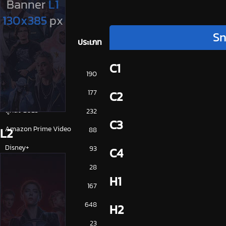
Sn
ประเภท
C1
การ์ตูน
190
ดูซีรี่ย์ 2025
177
C2
ดูหนัง 2025
232
C3
Amazon Prime Video
88
L2
Disney+
93
C4
HBO
28
H1
iQiYi
167
NETFLIX
648
H2
ซีรีย์จีน
23