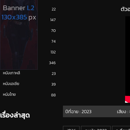
ตัว
ซีรีย์ญี่ปุ่น
22
ซีรีย์ฝรั่ง
147
ซีรีย์เกาหลี
70
ซีรีย์ไทย
74
หนังจีน
132
หนังฝรั่ง
346
หนังเกาหลี
23
หนังเอเชีย
39
หนังไทย
88
ปีที่ฉาย :
2023
เสียง :
เรื่องล่าสุด