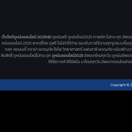
เว็บไซต์ดูหนังออนไลน์ 2025HD
ดูหนังฟรี ดูหนังใหม่2025 ภาพชัด ไม่กระตุก อัพเ
หนังออนไลน์ 2025 พากย์ไทย ดูฟรี ไม่มีค่าใช้จ่าย รองรับการใช้งานทุกรูปแบบทั้งดู
ตลก คอมเมดี้ ดราม่า ผจญภัย ไซไฟ วิทยาศาสตร์ แฟนตาซี ผจญภัย หนังสร้างจากเรื่
ลิขสิทธิ์ ดูหนังออนไลน์ไม่กระตุก
ดูหนังออนไลน์2025
อัพเดทใหม่ทุกวัน ดูหนังอัพเดทให
ซีรี่ย์เกาหลี ซีรี่ย์ฝรั่ง มาใหม่ทุกวัน อัพเดทตอนใหม
Copyright © 