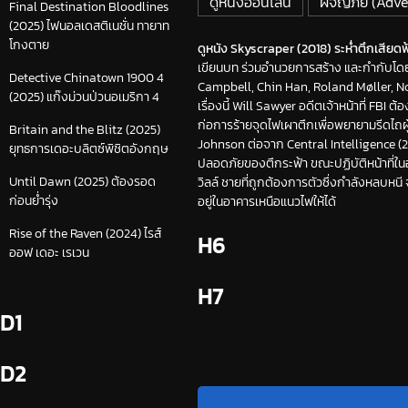
ดูหนังออนไลน์
ผจญภัย (Adve
Final Destination Bloodlines
(2025) ไฟนอลเดสติเนชั่น ทายาท
โกงตาย
ดูหนัง Skyscraper (2018) ระห่ำตึกเสียดฟ้า
เขียนบท ร่วมอำนวยการสร้าง และกำกับโด
Detective Chinatown 1900 4
Campbell, Chin Han, Roland Møller, 
(2025) แก๊งม่วนป่วนอเมริกา 4
เรื่องนี้ Will Sawyer อดีตเจ้าหน้าที่ FBI 
ก่อการร้ายจุดไฟเผาตึกเพื่อพยายามรีดไถผู
Britain and the Blitz (2025)
Johnson ต่อจาก Central Intelligence (2
ยุทธการเดอะบลิตซ์พิชิตอังกฤษ
ปลอดภัยของตึกระฟ้า ขณะปฏิบัติหน้าที่ในฮ่
Until Dawn (2025) ต้องรอด
วิลล์ ชายที่ถูกต้องการตัวซึ่งกำลังหลบหน
ก่อนย่ำรุ่ง
อยู่ในอาคารเหนือแนวไฟให้ได้
Rise of the Raven (2024) ไรส์
H6
ออฟ เดอะ เรเวน
H7
D1
D2