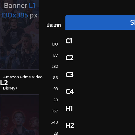
S
ประเภท
C1
การ์ตูน
190
ดูซีรี่ย์ 2025
177
C2
ดูหนัง 2025
232
C3
Amazon Prime Video
88
L2
Disney+
93
C4
HBO
28
H1
iQiYi
167
NETFLIX
648
H2
ซีรีย์จีน
23