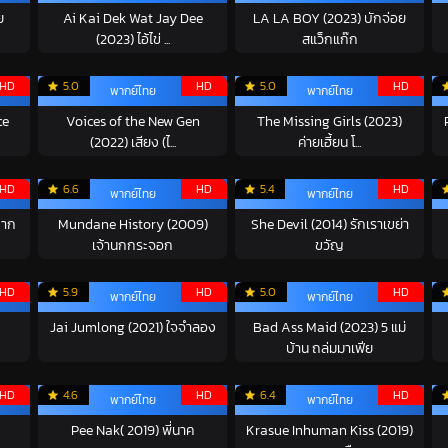
ย
Ai Kai Dek Wat Jay Dee
LA LA BOY (2023) บักจ่อย
(2023) ไอ้ไข่ ...
สแว็กแก๊ก
HD
5.0
HD
5.0
HD
พากย์ไทย
พากย์ไทย
ce
Voices of the New Gen
The Missing Girls (2023)
(2022) เสียง (ไ...
ค่ายเฮี้ยน โ...
HD
6.6
HD
5.4
HD
พากย์ไทย
พากย์ไทย
บาก
Mundane History (2009)
She Devil (2014) รักเราเขย่า
เจ้านกกระจอก
ขวัญ
HD
5.9
HD
5.0
HD
พากย์ไทย
พากย์ไทย
Jai Jumlong (2021) ใจจำลอง
Bad Ass Maid (2023) 5 แม่
บ้าน ถล่มมาเฟีย
HD
4.6
HD
6.4
HD
พากย์ไทย
พากย์ไทย
Pee Nak( 2019) พี่นาค
Krasue Inhuman Kiss (2019)