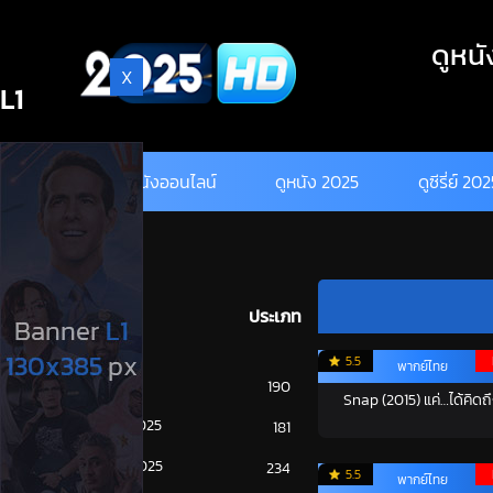
Skip
to
ดูหนั
content
X
L1
ดูหนังออนไลน์
ดูหนัง 2025
ดูซีรี่ย์ 20
ประเภท
5.5
พากย์ไทย
การ์ตูน
190
Snap (2015) แค่…ได้คิดถ
ดูซีรี่ย์ 2025
181
ดูหนัง 2025
234
5.5
พากย์ไทย