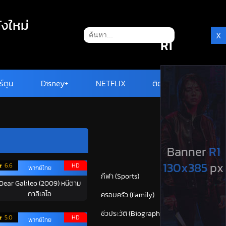
ังใหม่
X
R1
ร์ตูน
Disney+
NETFLIX
ติดต่อ
หมวดหมู่
6.6
HD
พากย์ไทย
กีฬา (Sports)
38
Dear Galileo (2009) หนีตาม
กาลิเลโอ
ครอบครัว (Family)
120
ชีวประวัติ (Biography)
24
5.0
HD
พากย์ไทย