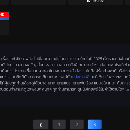
แสงกระสือ
HD
็มเรื่อง hd 4k ภาพชัด ไม่มีโฆษณา หนังไทยมาแรง มาใหม่ในปี 2025 เว็บรวมหนังไทย
นังไทยแนวสยองขวัญ สั่นประสาท หลอนๆ หนังผีไทย น่ากลัวๆ หนังไทยชนโรงที่เข้าแล้ว 
ังไกลถึงต่างประเทศ ซึ่งนอกจากคนไทยจะชอบดูแล้วยังรวมไปถึงฝรั่ง ต่างชาติ หรือโซน
ทยแนวโรแมนติกก็ยังสามารถเทียบคุณภาพได้กับ
หนังเกาหลี
เลยทีเดียว ในส่วนของสตรี
ห้ผู้ชมทุกท่านเลือกดูได้อย่างหลากหลายแนว หลายพันเรื่อง แบบจุใจ เหมาะกับการด
นตอนทำงานก็ดูได้เพลินๆ สนุกๆ ทุกท่านสามารถ ดูหนังไทยฟรี ไม่มีค่าใช้จ่ายใดๆ เพิ่
❮
1
2
3