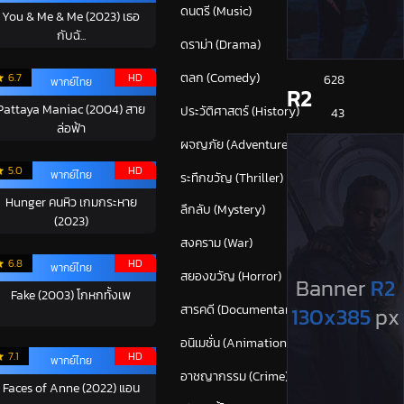
ดนตรี (Music)
55
You & Me & Me (2023) เธอ
กับฉั...
ดราม่า (Drama)
875
ตลก (Comedy)
6.7
HD
628
พากย์ไทย
R2
Pattaya Maniac (2004) สาย
ประวัติศาสตร์ (History)
43
ล่อฟ้า
ผจญภัย (Adventure)
382
5.0
HD
พากย์ไทย
ระทึกขวัญ (Thriller)
(1,673)
Hunger คนหิว เกมกระหาย
ลึกลับ (Mystery)
214
(2023)
สงคราม (War)
117
6.8
HD
พากย์ไทย
สยองขวัญ (Horror)
302
Fake (2003) โกหกทั้งเพ
สารคดี (Documentary)
171
อนิเมชั่น (Animation)
60
7.1
HD
พากย์ไทย
อาชญากรรม (Crime)
736
Faces of Anne (2022) แอน