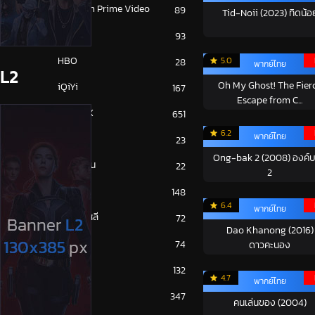
Amazon Prime Video
89
Tid-Noii (2023) ทิดน้อ
Disney+
93
HBO
5.0
28
พากย์ไทย
L2
Oh My Ghost! The Fier
iQiYi
167
Escape from C...
NETFLIX
651
6.2
พากย์ไทย
ซีรีย์จีน
23
Ong-bak 2 (2008) องค์
ซีรีย์ญี่ปุ่น
22
2
ซีรีย์ฝรั่ง
148
6.4
พากย์ไทย
ซีรีย์เกาหลี
72
Dao Khanong (2016)
ซีรีย์ไทย
74
ดาวคะนอง
หนังจีน
132
4.7
พากย์ไทย
หนังฝรั่ง
347
คนเล่นของ (2004)