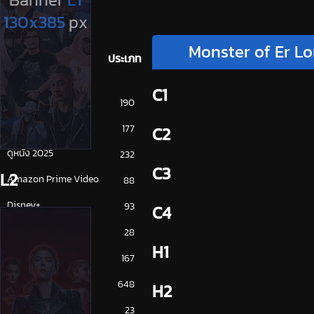
Monster of Er Lo
ประเภท
C1
การ์ตูน
190
ดูซีรี่ย์ 2025
177
C2
ดูหนัง 2025
232
C3
L2
Amazon Prime Video
88
Disney+
93
C4
HBO
28
H1
iQiYi
167
NETFLIX
648
H2
ซีรีย์จีน
23