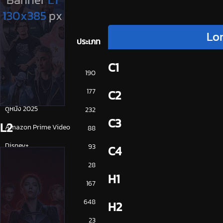
Lon
ประเภท
C1
การ์ตูน
190
ดูซีรี่ย์ 2025
177
C2
ดูหนัง 2025
232
C3
L2
Amazon Prime Video
88
Disney+
93
C4
HBO
28
H1
iQiYi
167
NETFLIX
648
H2
ซีรีย์จีน
23