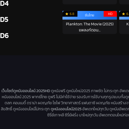
D4
6.8
HD
6
ซับไทย
D5
Plankton: The Movie (2025)
K
แพลงก์ตอน:...
D6
เว็บไซต์ดูหนังออนไลน์ 2025HD
ดูหนังฟรี ดูหนังใหม่2025 ภาพชัด ไม่กระตุก อัพเ
หนังออนไลน์ 2025 พากย์ไทย ดูฟรี ไม่มีค่าใช้จ่าย รองรับการใช้งานทุกรูปแบบทั้งดู
ตลก คอมเมดี้ ดราม่า ผจญภัย ไซไฟ วิทยาศาสตร์ แฟนตาซี ผจญภัย หนังสร้างจากเรื่
ลิขสิทธิ์ ดูหนังออนไลน์ไม่กระตุก
ดูหนังออนไลน์2025
อัพเดทใหม่ทุกวัน ดูหนังอัพเดทให
ซีรี่ย์เกาหลี ซีรี่ย์ฝรั่ง มาใหม่ทุกวัน อัพเดทตอนใหม