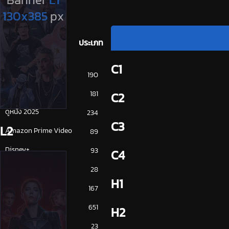
ประเภท
C1
การ์ตูน
190
ดูซีรี่ย์ 2025
181
C2
ดูหนัง 2025
234
C3
L2
Amazon Prime Video
89
Disney+
93
C4
HBO
28
H1
iQiYi
167
NETFLIX
651
H2
ซีรีย์จีน
23