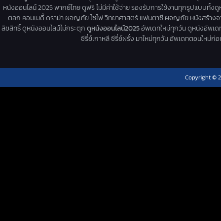
หนังออนไลน์ 2025 พากย์ไทย ดูฟรี ไม่มีค่าใช้จ่าย รองรับการใช้งานทุกรูปแบบทั้งดู
ตลก คอมเมดี้ ดราม่า ผจญภัย ไซไฟ วิทยาศาสตร์ แฟนตาซี ผจญภัย หนังสร้างจากเรื่
ลิขสิทธิ์ ดูหนังออนไลน์ไม่กระตุก
ดูหนังออนไลน์2025
อัพเดทใหม่ทุกวัน ดูหนังอัพเดทให
ซีรี่ย์เกาหลี ซีรี่ย์ฝรั่ง มาใหม่ทุกวัน อัพเดทตอนใหม
Copyright © 