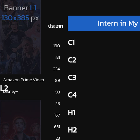
Intern in My
ประเภท
C1
การ์ตูน
190
ดูซีรี่ย์ 2025
181
C2
ดูหนัง 2025
234
C3
Amazon Prime Video
89
L2
Disney+
93
C4
HBO
28
H1
iQiYi
167
NETFLIX
651
H2
ซีรีย์จีน
23