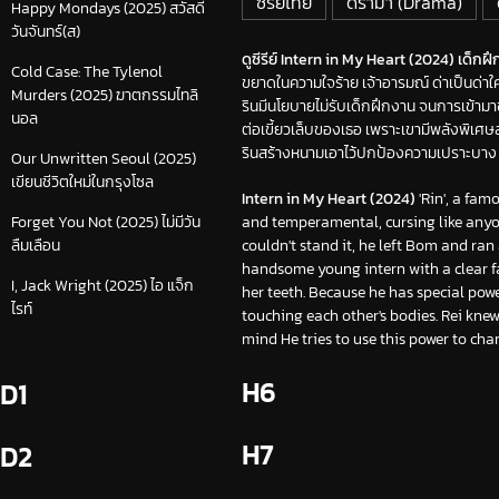
ซีรีย์ไทย
ดราม่า (Drama)
Happy Mondays (2025) สวัสดี
วันจันทร์(ส)
ดูซีรีย์ Intern in My Heart (2024) เด็กฝึ
Cold Case: The Tylenol
ขยาดในความใจร้าย เจ้าอารมณ์ ด่าเป็นด่า
Murders (2025) ฆาตกรรมไทลิ
รินมีนโยบายไม่รับเด็กฝึกงาน จนการเข้ามาข
นอล
ต่อเขี้ยวเล็บของเธอ เพราะเขามีพลังพิเศษสา
รินสร้างหนามเอาไว้ปกป้องความเปราะบาง แ
Our Unwritten Seoul (2025)
เขียนชีวิตใหม่ในกรุงโซล
Intern in My Heart (2024)
'Rin', a fam
and temperamental, cursing like anyo
Forget You Not (2025) ไม่มีวัน
couldn't stand it, he left Bom and ran a
ลืมเลือน
handsome young intern with a clear fa
I, Jack Wright (2025) ไอ แจ็ก
her teeth. Because he has special powe
ไรท์
touching each other's bodies. Rei knew
mind He tries to use this power to cha
H6
D1
H7
D2