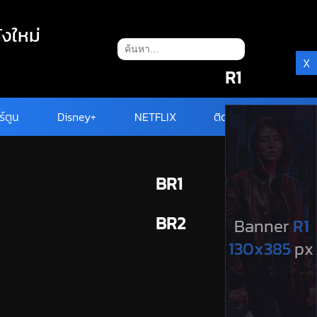
ังใหม่
X
R1
ร์ตูน
Disney+
NETFLIX
ติดต่อ
BR1
BR2