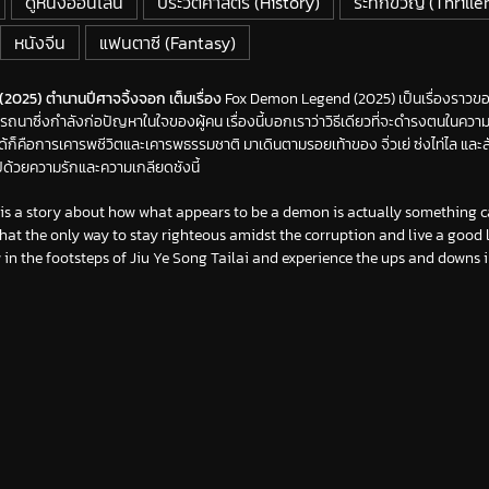
ดูหนังออนไลน์
ประวัติศาสตร์ (History)
ระทึกขวัญ (Thriller
หนังจีน
แฟนตาซี (Fantasy)
2025) ตำนานปีศาจจิ้งจอก เต็มเรื่อง
Fox Demon Legend (2025) เป็นเรื่องราวของ ส
ปรารถนาซึ่งกำลังก่อปัญหาในใจของผู้คน เรื่องนี้บอกเราว่าวิธีเดียวที่จะดำรงตนในค
ีได้ก็คือการเคารพชีวิตและเคารพธรรมชาติ มาเดินตามรอยเท้าของ จิ่วเย่ ซ่งไท่ไล และสั
ด้วยความรักและความเกลียดชังนี้
s a story about how what appears to be a demon is actually something cal
s that the only way to stay righteous amidst the corruption and live a good li
ow in the footsteps of Jiu Ye Song Tailai and experience the ups and downs 