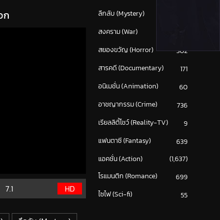
จอก
ลึกลับ (Mystery)
214
สงคราม (War)
117
สยองขวัญ (Horror)
302
สารคดี (Documentary)
171
อนิเมชั่น (Animation)
60
อาชญากรรม (Crime)
736
เรียลลิตี้โชว์ (Reality-TV)
9
แฟนตาซี (Fantasy)
639
แอคชั่น (Action)
(1,637)
โรแมนติก (Romance)
699
7.1
HD
ไซไฟ (Sci-fi)
55