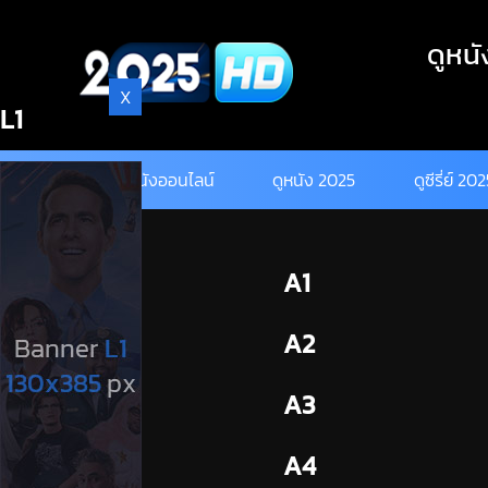
Skip
to
ดูหนั
content
X
L1
ดูหนังออนไลน์
ดูหนัง 2025
ดูซีรี่ย์ 20
BL1
A1
BL2
A2
A3
A4