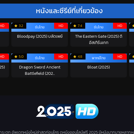
หนังและซีรีย์ที่เกี่ยวข้อง
HD
3.2
HD
7.4
HD
ซับไทย
ซับไทย
Bloodpay (2025) บลัดเพย์
The Eastern Gate (2025) ดิ
อีสเทิร์นเกท
HD
5.0
HD
4.8
HD
ซับไทย
พากย์ไทย
25)
Dragon Sword Ancient
Bloat (2025)
Battlefield (202...
่กระตุก อัพเดทหนังใหม่ล่าสุดก่อนใคร ดูหนังออนไลน์ฟรี 2025 มีหนังมากมายหลากห