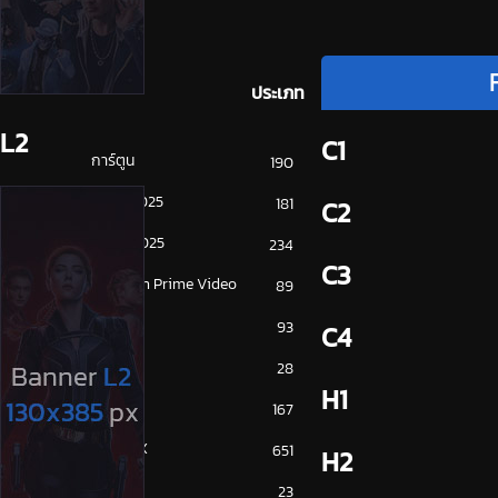
ประเภท
L2
C1
การ์ตูน
190
ดูซีรี่ย์ 2025
181
C2
ดูหนัง 2025
234
C3
Amazon Prime Video
89
Disney+
93
C4
HBO
28
H1
iQiYi
167
NETFLIX
651
H2
ซีรีย์จีน
23