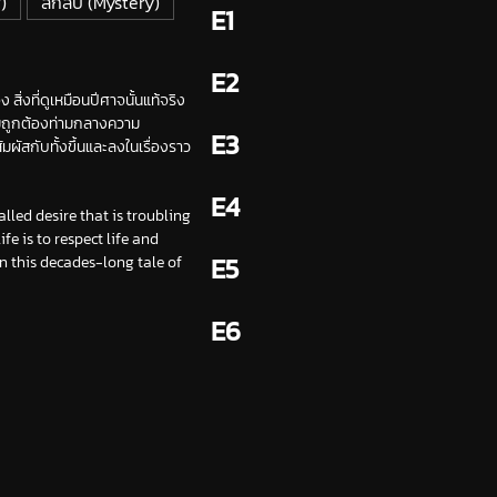
)
ลึกลับ (Mystery)
E1
E2
ิ่งที่ดูเหมือนปีศาจนั้นแท้จริง
วามถูกต้องท่ามกลางความ
E3
มผัสกับทั้งขึ้นและลงในเรื่องราว
E4
led desire that is troubling
fe is to respect life and
E5
in this decades-long tale of
E6