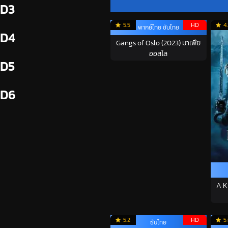
D3
5.5
HD
4
พากย์ไทย ซับไทย
D4
Gangs of Oslo (2023) มาเฟีย
ออสโล
D5
D6
A K
5.2
HD
5
ซับไทย