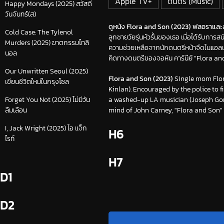
Apple TV+
ดนตรี (Music)
Happy Mondays (2025) สวัสดี
วันจันทร์(ส)
ดูหนัง Flora and Son (2023) ฟลอราและลู
Cold Case: The Tylenol
ลูกชายวัยรุ่นหัวรั้นของเธอ เมื่อได้รับก
Murders (2025) ฆาตกรรมไทลิ
ความช่วยเหลือจากนักดนตรีหน้าจืดในแอล
นอล
คิดทางดนตรีของจอห์น คาร์นีย์ "Flora an
Our Unwritten Seoul (2025)
Flora and Son (2023)
Single mom Flora
เขียนชีวิตใหม่ในกรุงโซล
Kinlan). Encouraged by the police to f
a washed-up LA musician (Joseph Gord
Forget You Not (2025) ไม่มีวัน
mind of John Carney, "Flora and Son"
ลืมเลือน
I, Jack Wright (2025) ไอ แจ็ก
H6
ไรท์
H7
D1
D2