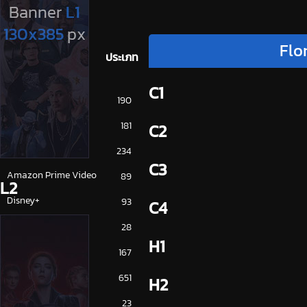
Flo
ประเภท
C1
การ์ตูน
190
ดูซีรี่ย์ 2025
181
C2
ดูหนัง 2025
234
C3
Amazon Prime Video
89
L2
Disney+
93
C4
HBO
28
H1
iQiYi
167
NETFLIX
651
H2
ซีรีย์จีน
23