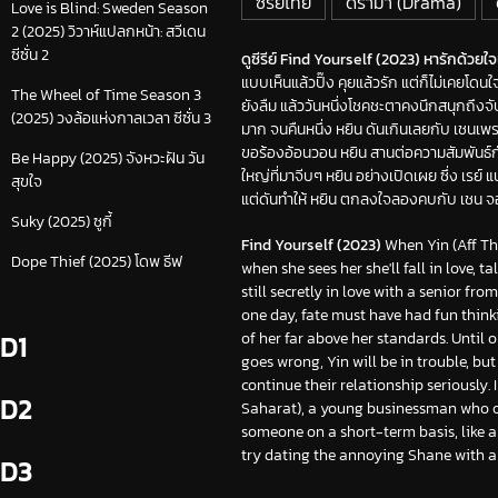
ซีรีย์ไทย
ดราม่า (Drama)
Love is Blind: Sweden Season
2 (2025) วิวาห์แปลกหน้า: สวีเดน
ซีซั่น 2
ดูซีรีย์ Find Yourself (2023) หารักด้วยใจเ
แบบเห็นแล้วปิ๊ง คุยแล้วรัก แต่ก็ไม่เคยโดนใ
The Wheel of Time Season 3
ยังลืม แล้ววันหนึ่งโชคชะตาคงนึกสนุกถึงจั
(2025) วงล้อแห่งกาลเวลา ซีซั่น 3
มาก จนคืนหนึ่ง หยิน ดันเกินเลยกับ เชนเพราะ
ขอร้องอ้อนวอน หยิน สานต่อความสัมพันธ์กันจ
Be Happy (2025) จังหวะฝัน วัน
ใหญ่ที่มาจีบๆ หยิน อย่างเปิดเผย ซึ่ง เรย
สุขใจ
แต่ดันทำให้ หยิน ตกลงใจลองคบกับ เชน จ
Suky (2025) ซูกี้
Find Yourself (2023)
When Yin (Aff Tha
Dope Thief (2025) โดพ ธีฟ
when she sees her she'll fall in love, t
still secretly in love with a senior fr
one day, fate must have had fun thin
of her far above her standards. Until 
D1
goes wrong, Yin will be in trouble, b
continue their relationship seriously. 
D2
Saharat), a young businessman who open
someone on a short-term basis, like an
try dating the annoying Shane with a 
D3