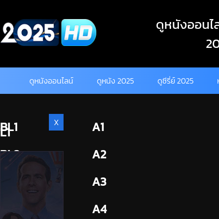
Skip
to
ดูหนังออนไลน
content
20
ดูหนังออนไลน์
ดูหนัง 2025
ดูซีรี่ย์ 2025
X
BL1
A1
L1
BL2
A2
A3
A4