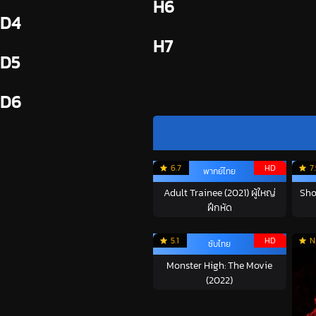
H6
D4
H7
D5
D6
6.7
HD
7
พากย์ไทย
Adult Trainee (2021) ผู้ใหญ่
Sho
ฝึกหัด
5.1
HD
N
ซับไทย
Monster High: The Movie
(2022)