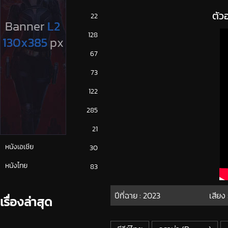
ตัว
ซีรีย์ญี่ปุ่น
22
ซีรีย์ฝรั่ง
128
ซีรีย์เกาหลี
67
ซีรีย์ไทย
73
หนังจีน
122
หนังฝรั่ง
285
หนังเกาหลี
21
หนังเอเชีย
30
หนังไทย
83
ปีที่ฉาย :
2023
เสียง
เรื่องล่าสุด