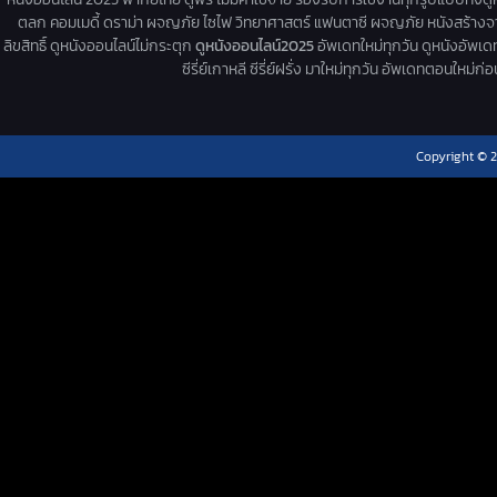
ตลก คอมเมดี้ ดราม่า ผจญภัย ไซไฟ วิทยาศาสตร์ แฟนตาซี ผจญภัย หนังสร้างจากเรื่
ลิขสิทธิ์ ดูหนังออนไลน์ไม่กระตุก
ดูหนังออนไลน์2025
อัพเดทใหม่ทุกวัน ดูหนังอัพเดทให
ซีรี่ย์เกาหลี ซีรี่ย์ฝรั่ง มาใหม่ทุกวัน อัพเดทตอนใหม
Copyright © 