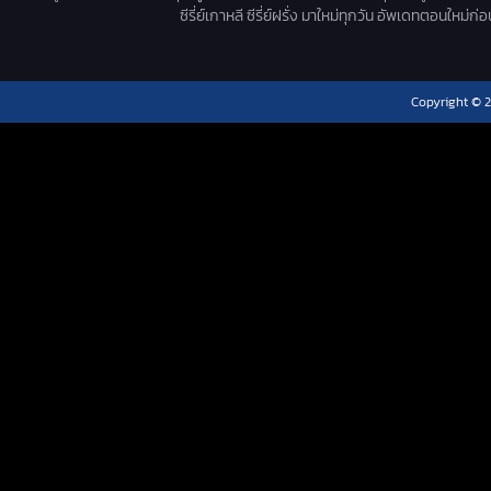
ซีรี่ย์เกาหลี ซีรี่ย์ฝรั่ง มาใหม่ทุกวัน อัพเดทตอนใหม
Copyright © 