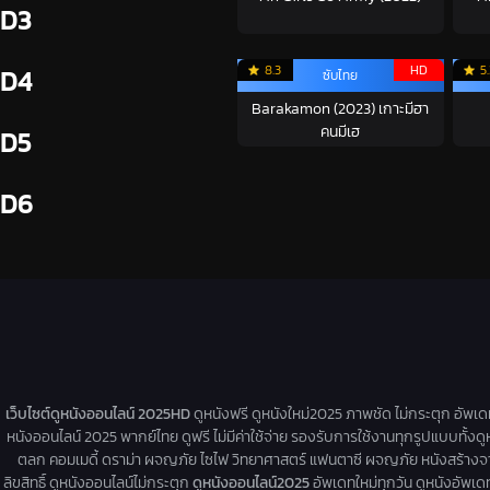
D3
8.3
HD
5
D4
ซับไทย
Barakamon (2023) เกาะมีฮา
คนมีเฮ
D5
D6
เว็บไซต์ดูหนังออนไลน์ 2025HD
ดูหนังฟรี ดูหนังใหม่2025 ภาพชัด ไม่กระตุก อัพเ
หนังออนไลน์ 2025 พากย์ไทย ดูฟรี ไม่มีค่าใช้จ่าย รองรับการใช้งานทุกรูปแบบทั้งดู
ตลก คอมเมดี้ ดราม่า ผจญภัย ไซไฟ วิทยาศาสตร์ แฟนตาซี ผจญภัย หนังสร้างจากเรื่
ลิขสิทธิ์ ดูหนังออนไลน์ไม่กระตุก
ดูหนังออนไลน์2025
อัพเดทใหม่ทุกวัน ดูหนังอัพเดทให