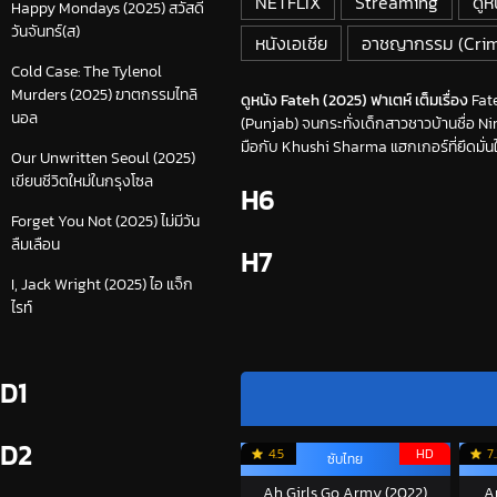
NETFLIX
Streaming
ดูห
Happy Mondays (2025) สวัสดี
วันจันทร์(ส)
หนังเอเชีย
อาชญากรรม (Cri
Cold Case: The Tylenol
Murders (2025) ฆาตกรรมไทลิ
ดูหนัง Fateh (2025) ฟาเตห์ เต็มเรื่อง
Fate
นอล
(Punjab) จนกระทั่งเด็กสาวชาวบ้านชื่อ N
มือกับ Khushi Sharma แฮกเกอร์ที่ยึดมั่
Our Unwritten Seoul (2025)
เขียนชีวิตใหม่ในกรุงโซล
H6
Forget You Not (2025) ไม่มีวัน
ลืมเลือน
H7
I, Jack Wright (2025) ไอ แจ็ก
ไรท์
D1
D2
4.5
HD
7
ซับไทย
Ah Girls Go Army (2022)
A