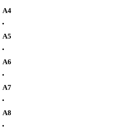
A4
A5
A6
A7
A8