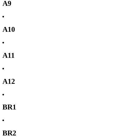
A9
A10
A11
A12
BR1
BR2