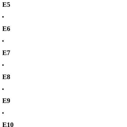
E5
E6
E7
E8
E9
E10