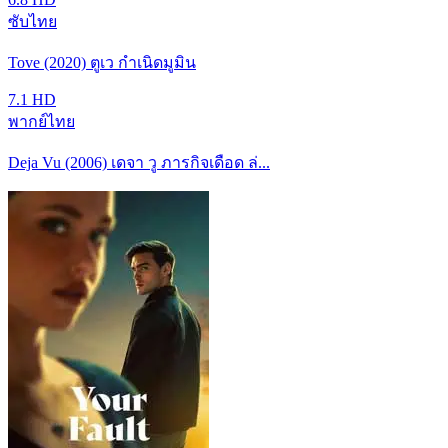
ซับไทย
Tove (2020) ตูเว กำเนิดมูมิน
7.1
HD
พากย์ไทย
Deja Vu (2006) เดจา วู ภารกิจเดือด ล่...