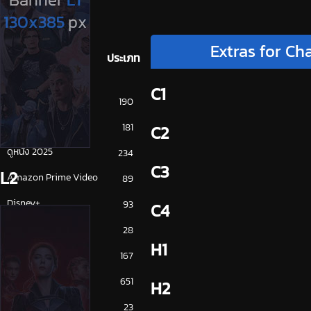
Extras for Ch
ประเภท
C1
การ์ตูน
190
ดูซีรี่ย์ 2025
181
C2
ดูหนัง 2025
234
C3
L2
Amazon Prime Video
89
Disney+
93
C4
HBO
28
H1
iQiYi
167
NETFLIX
651
H2
ซีรีย์จีน
23