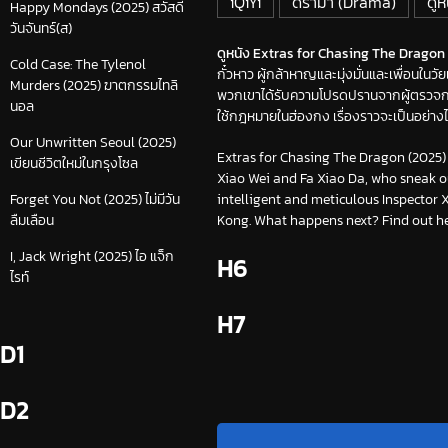
iQiYi
ดราม่า (Drama)
ดูห
Happy Mondays (2025) สวัสดี
วันจันทร์(ส)
ดูหนัง Extras for Chasing The Dragon (20
Cold Case: The Tylenol
กั๋วหาว ผู้กล้าหาญและมุ่งมั่นและเพื่อนในว
Murders (2025) ฆาตกรรมไทลิ
พวกเขาได้รับความโปรดปรานจากผู้ตรวจการ 
นอล
ใช้กฎหมายในฮ่องกง เรื่องราวจะเป็นอย่างไ
Our Unwritten Seoul (2025)
Extras for Chasing The Dragon (2025)
เขียนชีวิตใหม่ในกรุงโซล
Xiao Wei and Fa Xiao Da, who sneak ou
intelligent and meticulous Inspector 
Forget You Not (2025) ไม่มีวัน
Kong. What happens next? Find out he
ลืมเลือน
I, Jack Wright (2025) ไอ แจ็ก
H6
ไรท์
H7
D1
D2