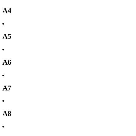
A4
A5
A6
A7
A8