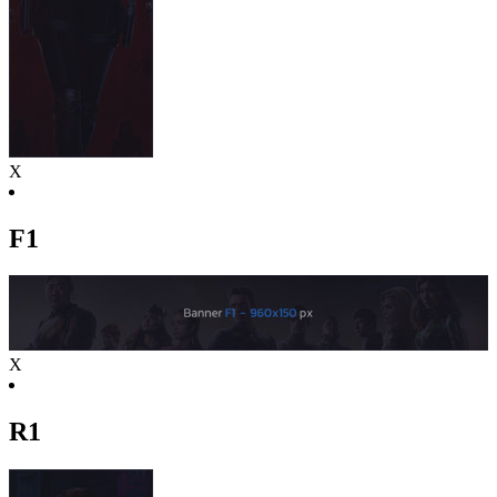
X
F1
X
R1