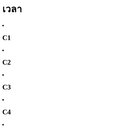
เวลา
C1
C2
C3
C4