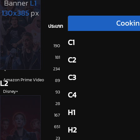
Cookin
ประเภท
C1
การ์ตูน
190
ดูซีรี่ย์ 2025
181
C2
ดูหนัง 2025
234
C3
Amazon Prime Video
89
L2
Disney+
93
C4
HBO
28
H1
iQiYi
167
NETFLIX
651
H2
ซีรีย์จีน
23