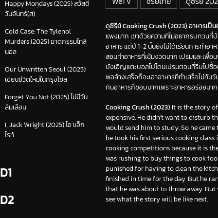
WeTV
ซีรีย์ไทย
ดูซีรีย์ 20
Happy Mondays (2025) สวัสดี
วันจันทร์(ส)
ดูซีรีย์ Cooking Crush (2023) อาหารเป็นย
Cold Case: The Tylenol
แพงมาก เขาด้วยความที่ไม่อยากรบกวนที่บ้า
Murders (2025) ฆาตกรรมไทลิ
อาหาร แต่ปี 1-2 นั้นยังไม่ได้เรียนการทำอ
นอล
สอนทำอาหารที่เข้มงวดมาก เปรมและเพื่อน
บังเอิญแตะบอลไปโดนเปรมตอนที่รีบไปซื้อ
Our Unwritten Seoul (2025)
พอล้างเสร็จก็จะเอาอาหารที่ทำเสร็จไม่ทันวัน
เขียนชีวิตใหม่ในกรุงโซล
กินอาหารก็ชอบมากเพราะอาหารอร่อยมาก เร
Forget You Not (2025) ไม่มีวัน
Cooking Crush (2023)
It is the story 
ลืมเลือน
expensive. He didn't want to disturb 
I, Jack Wright (2025) ไอ แจ็ก
would send him to study. So he came to
ไรท์
he took his first serious cooking class
cooking competitions because it is th
was rushing to buy things to cook food 
punished for having to clean the kitc
D1
finished in time for the day. But he r
that he was about to throw away. But w
D2
see what the story will be like next.