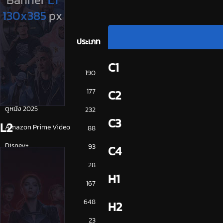
ประเภท
C1
การ์ตูน
190
ดูซีรี่ย์ 2025
177
C2
ดูหนัง 2025
232
C3
L2
Amazon Prime Video
88
Disney+
93
C4
HBO
28
H1
iQiYi
167
NETFLIX
648
H2
ซีรีย์จีน
23