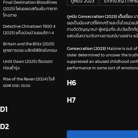
ดูหนัง 2023
ระทึกขวัญ (Thrill
Final Destination Bloodlines
(2025) ไฟนอลเดสติเนชั่น ทายาท
โกงตาย
ดูหนัง Consecration (2023) เต็มเรื่อง
มา
เธอเป็นน้องสาวที่โศกเศร้าและตั้งใจแน่วแ
Detective Chinatown 1900 4
ทางจิตวิญญาณ? ผู้หญิงที่ระงับวัยเด็กที่ถ
(2025) แก๊งม่วนป่วนอเมริกา 4
แสดงในความจริงทางอารมณ์บางอย่าง แม้ว
Britain and the Blitz (2025)
Consecration (2023)
Malone is out of 
ยุทธการเดอะบลิตซ์พิชิตอังกฤษ
sister determined to uncover the trut
suppressed an abused childhood confr
Until Dawn (2025) ต้องรอด
performance in some sort of emotional
ก่อนย่ำรุ่ง
Rise of the Raven (2024) ไรส์
H6
ออฟ เดอะ เรเวน
H7
D1
D2