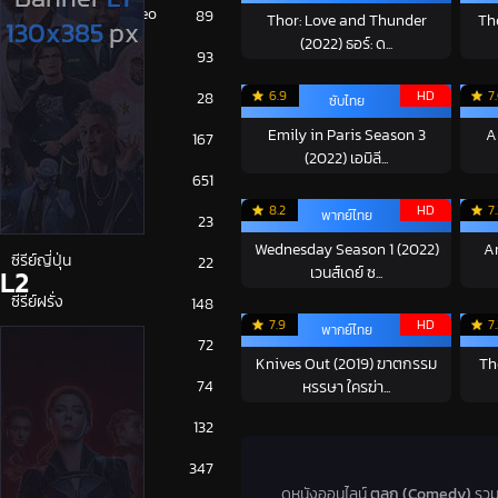
Amazon Prime Video
89
Thor: Love and Thunder
Tho
(2022) ธอร์: ด...
Disney+
93
HBO
6.9
HD
7
28
ซับไทย
Emily in Paris Season 3
A
iQiYi
167
(2022) เอมิลี...
NETFLIX
651
8.2
HD
7
พากย์ไทย
ซีรีย์จีน
23
Wednesday Season 1 (2022)
An
ซีรีย์ญี่ปุ่น
22
เวนส์เดย์ ซ...
L2
ซีรีย์ฝรั่ง
148
7.9
HD
7
พากย์ไทย
ซีรีย์เกาหลี
72
Knives Out (2019) ฆาตกรรม
Th
ซีรีย์ไทย
74
หรรษา ใครฆ่า...
หนังจีน
132
หนังฝรั่ง
347
ดูหนังออนไลน์
ตลก (Comedy)
รวมภ