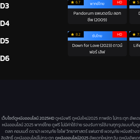
6.7
HD
5
D3
พากย์ไทย
Pandorum แพนดอรัม ลอก
ชีพ (2009)
D4
8.2
HD
7
ซับไทย
D5
Down for Love (2023) ดาวน์
Lif
ฟอร์ เลิฟ
D6
เว็บไซต์ดูหนังออนไลน์ 2025HD
ดูหนังฟรี ดูหนังใหม่2025 ภาพชัด ไม่กระตุก อัพเ
หนังออนไลน์ 2025 พากย์ไทย ดูฟรี ไม่มีค่าใช้จ่าย รองรับการใช้งานทุกรูปแบบทั้งดู
ตลก คอมเมดี้ ดราม่า ผจญภัย ไซไฟ วิทยาศาสตร์ แฟนตาซี ผจญภัย หนังสร้างจากเรื่
ลิขสิทธิ์ ดูหนังออนไลน์ไม่กระตุก
ดูหนังออนไลน์2025
อัพเดทใหม่ทุกวัน ดูหนังอัพเดทให