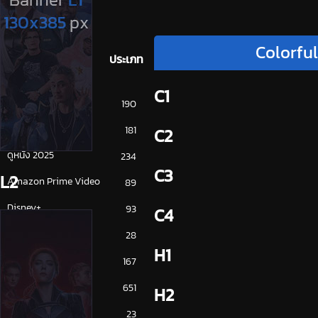
Colorfu
ประเภท
C1
การ์ตูน
190
ดูซีรี่ย์ 2025
181
C2
ดูหนัง 2025
234
C3
L2
Amazon Prime Video
89
Disney+
93
C4
HBO
28
H1
iQiYi
167
NETFLIX
651
H2
ซีรีย์จีน
23