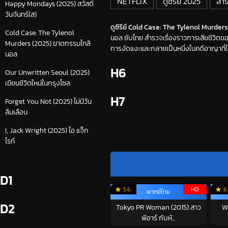
NETFLIX
ดูซีรี่ย์ 2025
สา
Happy Mondays (2025) สวัสดี
วันจันทร์(ส)
ดูซีรีย์ Cold Case: The Tylenol Murders
Cold Case: The Tylenol
นอล ซับไทย สำรวจเรื่องราวการเสียชีวิตข
Murders (2025) ฆาตกรรมไทลิ
การงัดแงะและกลายเป็นหนึ่งในคดีอาญาที่ใ
นอล
H6
Our Unwritten Seoul (2025)
เขียนชีวิตใหม่ในกรุงโซล
H7
Forget You Not (2025) ไม่มีวัน
ลืมเลือน
I, Jack Wright (2025) ไอ แจ็ก
ไรท์
D1
5.6
HD
6
พากย์ไทย
D2
Tokyo PR Woman (2015) สาว
W
พีอาร์ กับหั...