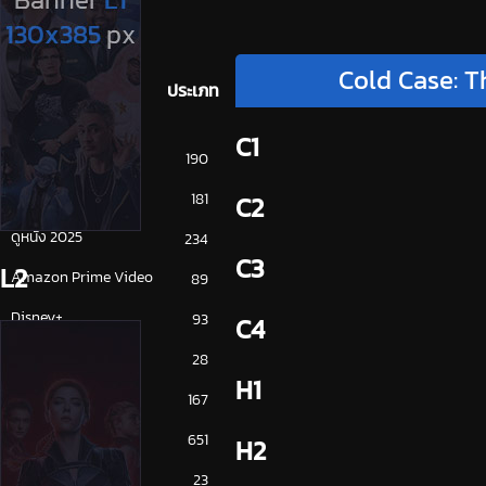
Cold Case: 
ประเภท
C1
การ์ตูน
190
ดูซีรี่ย์ 2025
181
C2
ดูหนัง 2025
234
C3
L2
Amazon Prime Video
89
Disney+
93
C4
HBO
28
H1
iQiYi
167
NETFLIX
651
H2
ซีรีย์จีน
23