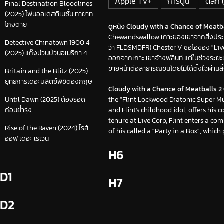
Apple TV+
การ์ตูน
ตลก 
Final Destination Bloodlines
(2025) ไฟนอลเดสติเนชั่น ทายาท
โกงตาย
ดูหนัง Cloudy with a Chance of Meatball
Chewandswallow เกาะของเขาจากสิ่งประด
Detective Chinatown 1900 4
ว่า FLDSMDFR) Chester V ซีอีโอของ "Li
(2025) แก๊งม่วนป่วนอเมริกา 4
ออกจากเกาะ เขาจ้างฟลินท์ แต่ในช่วงระยะเวล
ขายหน้าต่อสาธารณชนโดยไม่ได้ตั้งใจผ่านสิ่งป
Britain and the Blitz (2025)
ยุทธการเดอะบลิตซ์พิชิตอังกฤษ
Cloudy with a Chance of Meatballs 2 
the "Flint Lockwood Diatonic Super M
Until Dawn (2025) ต้องรอด
and Flint's childhood idol, offers his 
ก่อนย่ำรุ่ง
tenure at Live Corp, Flint enters a co
Rise of the Raven (2024) ไรส์
of his called a "Party in a Box", whic
ออฟ เดอะ เรเวน
H6
D1
H7
D2