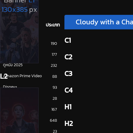
Cloudy with a Chan
ประเภท
C1
การ์ตูน
190
ดูซีรี่ย์ 2025
177
C2
ดูหนัง 2025
232
C3
L2
Amazon Prime Video
88
Disney+
93
C4
HBO
28
H1
iQiYi
167
NETFLIX
648
H2
ซีรีย์จีน
23