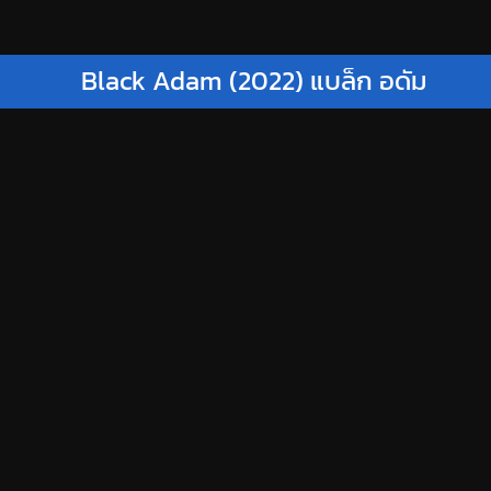
Black Adam (2022) แบล็ก อดัม