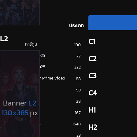
ประเภท
L2
C1
การ์ตูน
190
ดูซีรี่ย์ 2025
177
C2
ดูหนัง 2025
232
C3
Amazon Prime Video
88
Disney+
93
C4
HBO
28
H1
iQiYi
167
NETFLIX
648
H2
ซีรีย์จีน
23