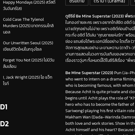
ซีรีย์ไทย
ดราม่า (Drama)
Happy Mondays (2025) สวัสดี
วันจันทร์(ส)
ดูซีรีย์ Be Mine Superstar (2023) พี่พร
Cold Case: The Tylenol
ในกองถ่ายละคร เพราะอยากใกล้ชิด อชิต์ (เฟ
Murders (2025) ฆาตกรรมไทลิ
ม.1 แต่ทุกอย่างไม่ง่าย เพราะอชิต์ค่อนข้าง
นอล
กระทั่ง อชิต์ ได้เล่น “คุณชายแห่งรัก” พร้
ช่อง แถมยังได้พระเอกมีชื่ออย่าง ไตเติ้ล (
Our Unwritten Seoul (2025)
จัดการสุดแสบอย่าง มะขามหวาน (ดาด้า-วริ
เขียนชีวิตใหม่ในกรุงโซล
งานการแสดงในวงการบันเทิงของพวกเขา งาน
Forget You Not (2025) ไม่มีวัน
เรื่องราววุ่นๆ ทั้งหมดนี้ได้ในซีรีส์เรื่อง “
ลืมเลือน
Be Mine Superstar (2023)
Pun (Ja-Ph
I, Jack Wright (2025) ไอ แจ็ก
who went to intern on a drama filming
ไรท์
who is becoming famous, with whom Pu
Because Achit is quite private and clos
begins until Achit plays the role of 
hero who has to become the father of 
D1
Sariwong) playing his first villain role
Makham Wan (Dada-Warinda Damrongp
D2
both love and work stories. Show in t
Achit himself and his heart? Because I