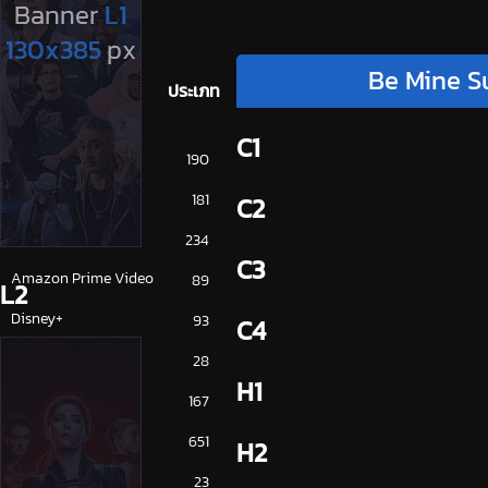
Be Mine S
ประเภท
C1
การ์ตูน
190
ดูซีรี่ย์ 2025
181
C2
ดูหนัง 2025
234
C3
Amazon Prime Video
89
L2
Disney+
93
C4
HBO
28
H1
iQiYi
167
NETFLIX
651
H2
ซีรีย์จีน
23