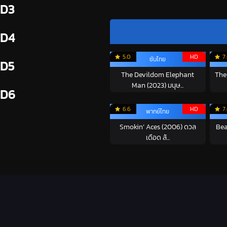
D3
D4
5.0
HD
7
ซับไทย
D5
The Devildom Elephant
The
Man (2023) มนุษ...
D6
6.6
HD
7
พากย์ไทย
Smokin’ Aces (2006) ดวล
Bea
เดือด ล้...