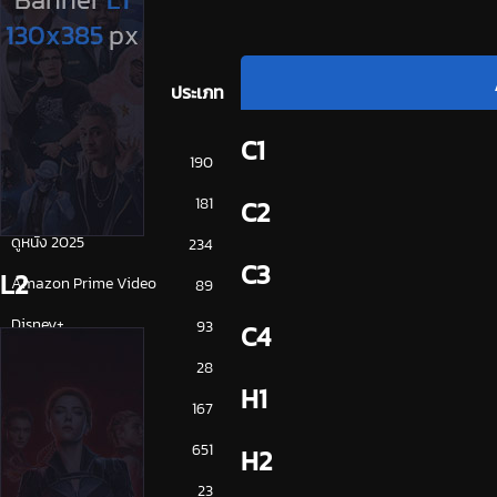
ประเภท
C1
การ์ตูน
190
ดูซีรี่ย์ 2025
181
C2
ดูหนัง 2025
234
C3
L2
Amazon Prime Video
89
Disney+
93
C4
HBO
28
H1
iQiYi
167
NETFLIX
651
H2
ซีรีย์จีน
23