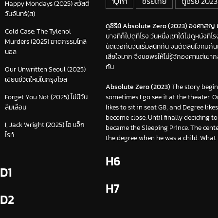
iQiYi
ซีรีย์ไทย
ดูซีรีย์ 2023
Happy Mondays (2025) สวัสดี
วันจันทร์(ส)
ดูซีรีย์ Absolute Zero (2023) องศาสูญ เต
Cold Case: The Tylenol
บางทีก็ไปดูที่โรง วันหนึ่งเขาได้ไปดูหนังที่โ
Murders (2025) ฆาตกรรมไทลิ
นัดเจอกันจนเริ่มสนิทกัน จนตัดสินใจคบกันเ
นอล
เสียใจมาก จึงขอพรให้ไม่รู้จักองศาแต่เขาก
กัน
Our Unwritten Seoul (2025)
เขียนชีวิตใหม่ในกรุงโซล
Absolute Zero (2023)
The story begins
sometimes I go see it at the theater. 
Forget You Not (2025) ไม่มีวัน
likes to sit in seat G8, and Degree lik
ลืมเลือน
become close. Until finally deciding t
I, Jack Wright (2025) ไอ แจ็ก
became the Sleeping Prince. The cente
ไรท์
the degree when he was a child. What w
H6
D1
H7
D2